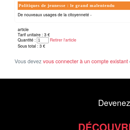
Politiques de jeunesse : le grand malentendu
De nouveaux usages de la citoyenneté -
article
Tarif unitaire : 3 €
Quantité :
Retirer l'article
Sous total : 3 €
Vous devez
vous connecter à un compte existant
Devenez
DÉCOUVR