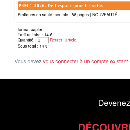
PSM 1-2026. De l'espace pour les soins
Pratiques en santé mentale
|
88 pages
|
NOUVEAUTÉ
format papier
Tarif unitaire : 14 €
Quantité :
Retirer l'article
Sous total : 14 €
Vous devez
vous connecter à un compte existant
Devenez
DÉCOUVR