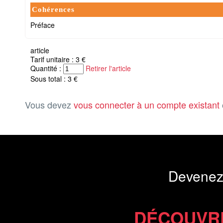
Cohérences
Préface
article
Tarif unitaire : 3 €
Quantité :
Retirer l'article
Sous total : 3 €
Vous devez
vous connecter à un compte existant
Devenez
DÉCOUVR