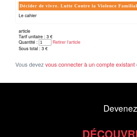
Décider de vivre. Lutte Contre la Violence Familia
Le cahier
article
Tarif unitaire : 3 €
Quantité :
Retirer l'article
Sous total : 3 €
Vous devez
vous connecter à un compte existant
Devenez
DÉCOUVR