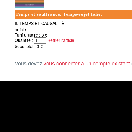
Temps et souffrance. Temps-sujet folie.
II. TEMPS ET CAUSALITÉ
article
Tarif unitaire : 3 €
Quantité :
Retirer l'article
Sous total : 3 €
Vous devez
vous connecter à un compte existant