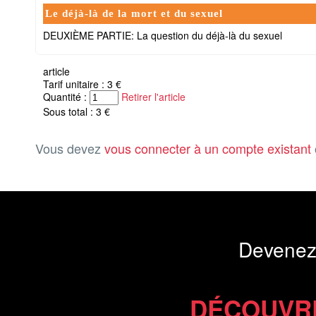
Le déjà-là de la mort et du sexuel
DEUXIÈME PARTIE: La question du déjà-là du sexuel
article
Tarif unitaire : 3 €
Quantité :
Retirer l'article
Sous total : 3 €
Vous devez
vous connecter à un compte existant
Devenez
DÉCOUVR