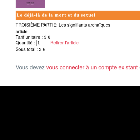
Le déjà-là de la mort et du sexuel
TROISIÈME PARTIE: Les signifiants archaïques
article
Tarif unitaire : 3 €
Quantité :
Retirer l'article
Sous total : 3 €
Vous devez
vous connecter à un compte existant