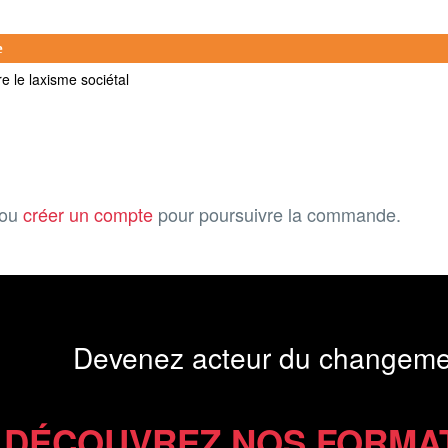
e
re le laxisme sociétal
ou
créer un compte
pour poursuivre la commande.
Devenez acteur du changeme
DÉCOUVREZ NOS FORMA