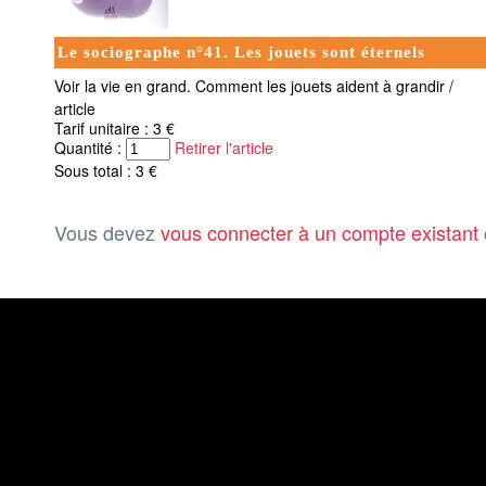
Le sociographe n°41. Les jouets sont éternels
Voir la vie en grand. Comment les jouets aident à grandir /
article
Tarif unitaire : 3 €
Quantité :
Retirer l'article
Sous total : 3 €
Vous devez
vous connecter à un compte existant