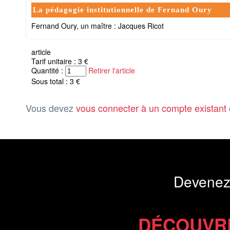
La pédagogie institutionnelle de Fernand Oury
Fernand Oury, un maître : Jacques Ricot
article
Tarif unitaire : 3 €
Quantité :
Retirer l'article
Sous total : 3 €
Vous devez
vous connecter à un compte existant
Devenez
DÉCOUVR