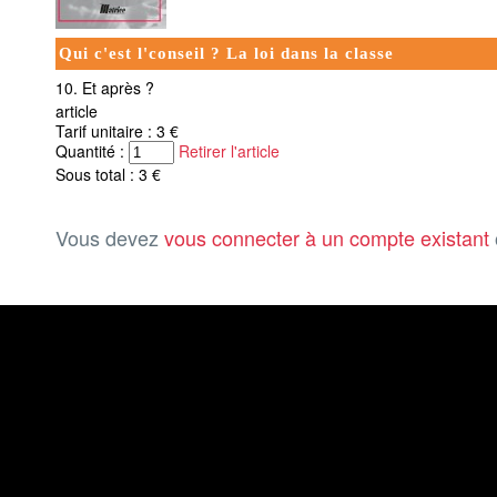
Qui c'est l'conseil ? La loi dans la classe
10. Et après ?
article
Tarif unitaire : 3 €
Quantité :
Retirer l'article
Sous total : 3 €
Vous devez
vous connecter à un compte existant