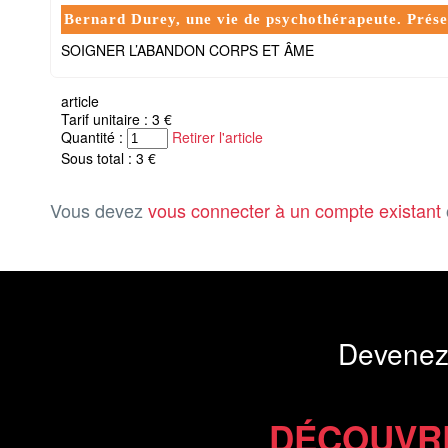
Bernard Durey, une vie de psychothérapeute. Pré
SOIGNER L’ABANDON CORPS ET ÂME
article
Tarif unitaire : 3 €
Quantité :
Retirer l'article
Sous total : 3 €
Vous devez
vous connecter à un compte existant
Devenez
DÉCOUVR