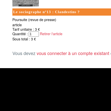
Le sociographe n°13 : Clandestins ?
Poursuite (revue de presse)
article
Tarif unitaire : 3 €
Quantité :
Retirer l'article
Sous total : 3 €
Vous devez
vous connecter à un compte existant