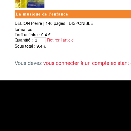
La musique de l'enfance
DELION Pierre
|
140 pages
|
DISPONIBLE
format pdf
Tarif unitaire : 9.4 €
Quantité :
Retirer l'article
Sous total : 9.4 €
Vous devez
vous connecter à un compte existant