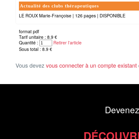
Actualité des clubs thérapeutiques
LE ROUX Marie-Françoise
|
126 pages
|
DISPONIBLE
format pdf
Tarif unitaire : 8.9 €
Quantité :
Retirer l'article
Sous total : 8.9 €
Vous devez
vous connecter à un compte existant
Devenez
DÉCOUVR