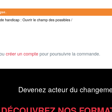
que.
 de handicap : Ouvrir le champ des possibles /
ou
créer un compte
pour poursuivre la commande.
Devenez acteur du changeme
DÉCOUVREZ NOS FORMA