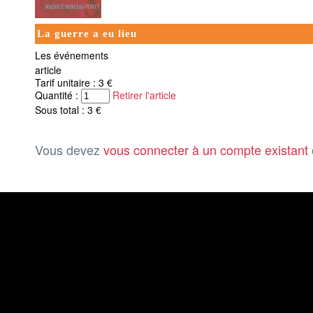
La guerre a eu lieu
Les événements
article
Tarif unitaire : 3 €
Quantité :
Retirer l'article
Sous total : 3 €
Vous devez
vous connecter à un compte existant