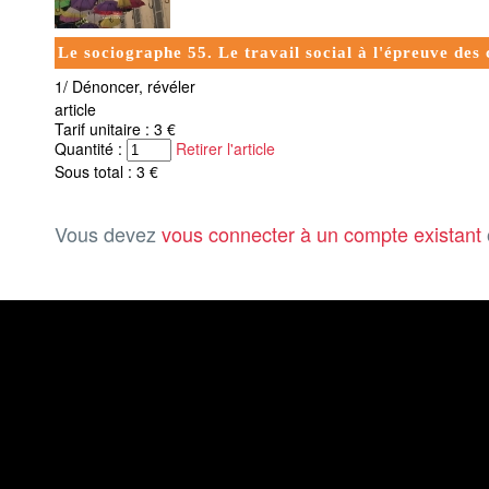
Le sociographe 55. Le travail social à l'épreuve des
1/ Dénoncer, révéler
article
Tarif unitaire : 3 €
Quantité :
Retirer l'article
Sous total : 3 €
Vous devez
vous connecter à un compte existant