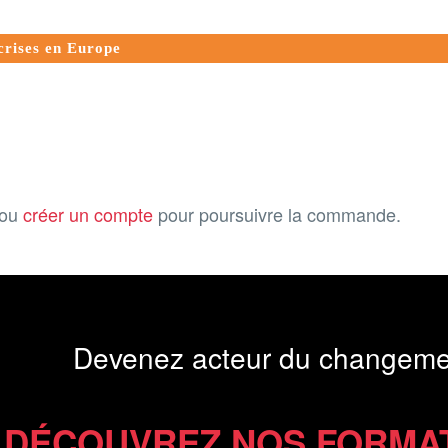
 crises en Europe
ou
créer un compte
pour poursuivre la commande.
Devenez acteur du changeme
DÉCOUVREZ NOS FORMA