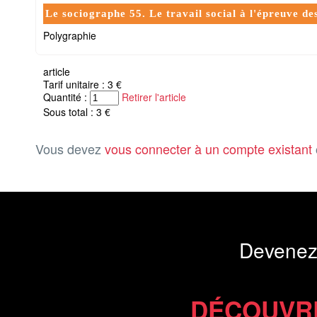
Le sociographe 55. Le travail social à l'épreuve de
Polygraphie
article
Tarif unitaire : 3 €
Quantité :
Retirer l'article
Sous total : 3 €
Vous devez
vous connecter à un compte existant
Devenez
DÉCOUVR