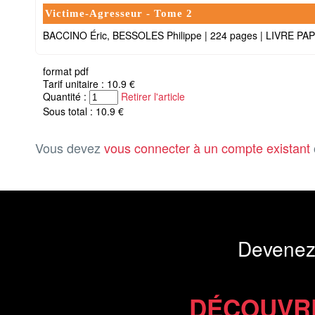
Victime-Agresseur - Tome 2
BACCINO Éric, BESSOLES Philippe
|
224 pages
|
LIVRE PA
format pdf
Tarif unitaire : 10.9 €
Quantité :
Retirer l'article
Sous total : 10.9 €
Vous devez
vous connecter à un compte existant
Devenez
DÉCOUVR