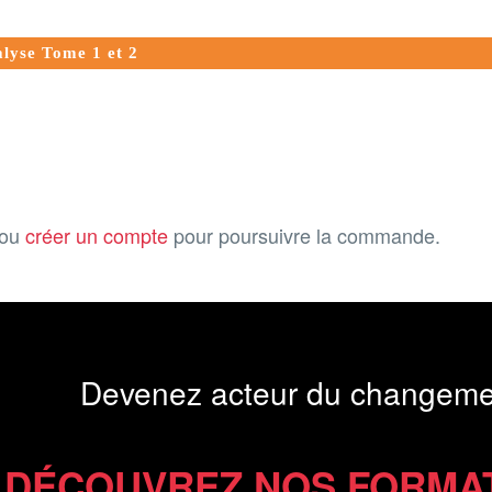
alyse Tome 1 et 2
ou
créer un compte
pour poursuivre la commande.
Devenez acteur du changeme
DÉCOUVREZ NOS FORMA