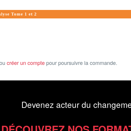
alyse Tome 1 et 2
ou
créer un compte
pour poursuivre la commande.
Devenez acteur du changeme
DÉCOUVREZ NOS FORMA