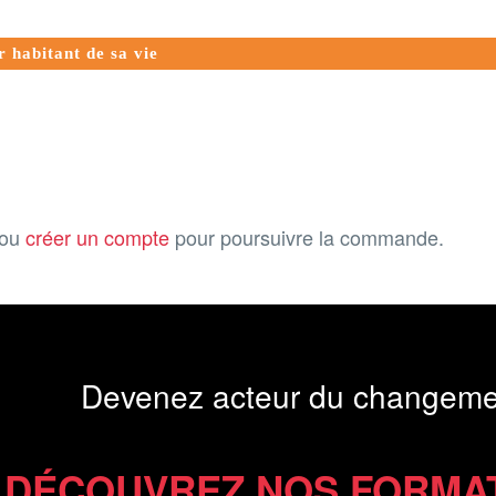
r habitant de sa vie
ou
créer un compte
pour poursuivre la commande.
Devenez acteur du changeme
DÉCOUVREZ NOS FORMA