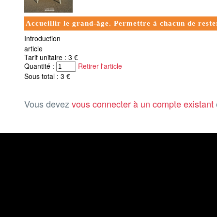
Accueillir le grand-âge. Permettre à chacun de reste
Introduction
article
Tarif unitaire : 3 €
Quantité :
Retirer l'article
Sous total : 3 €
Vous devez
vous connecter à un compte existant