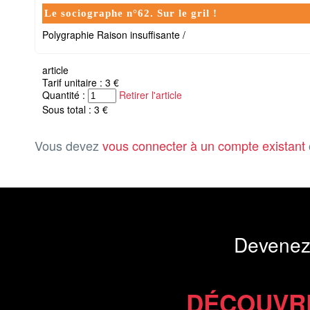
Le sociographe n°62. Sur le gril !
Polygraphie Raison insuffisante /
article
Tarif unitaire : 3 €
Quantité :
Retirer l'article
Sous total : 3 €
Vous devez
vous connecter à un compte existant
Devenez
DÉCOUVR