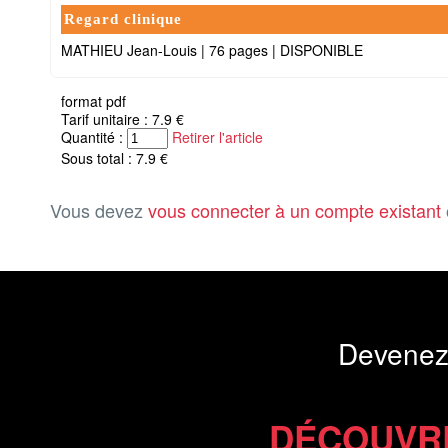
Regard clinique
MATHIEU Jean-Louis
|
76 pages
|
DISPONIBLE
format pdf
Tarif unitaire : 7.9 €
Quantité :
Retirer l'article
Sous total : 7.9 €
Vous devez
vous connecter à un compte existant
Devenez
DÉCOUVR