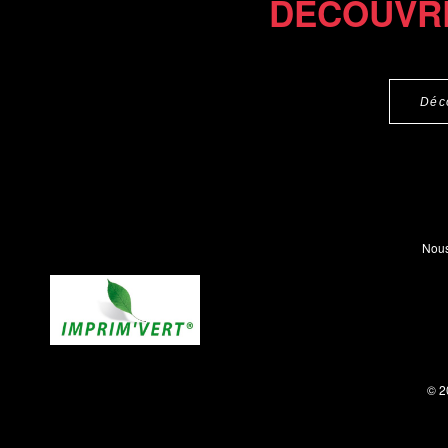
DÉCOUVR
Déc
Nous
© 2