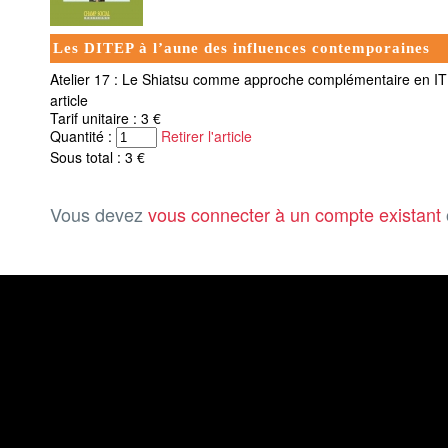
Les DITEP à l’aune des influences contemporaines
Atelier 17 : Le Shiatsu comme approche complémentaire en I
article
Tarif unitaire : 3 €
Quantité :
Retirer l'article
Sous total : 3 €
Vous devez
vous connecter à un compte existant