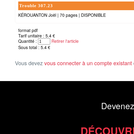
Trouble 307.23
KÉROUANTON Joël
|
70 pages
|
DISPONIBLE
format pdf
Tarif unitaire : 5.4 €
Quantité :
Retirer l'article
Sous total : 5.4 €
Vous devez
vous connecter à un compte existant
Devenez
DÉCOUVR