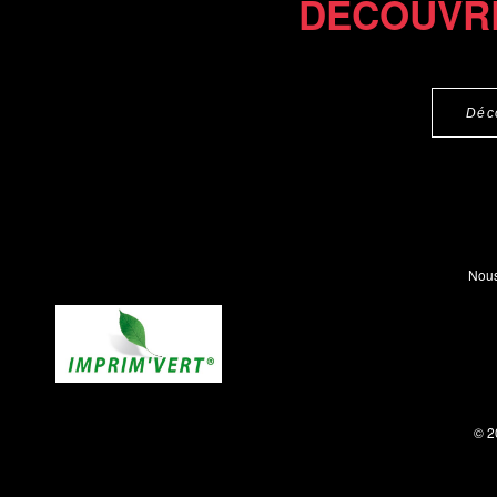
DÉCOUVR
Déc
Nous
© 2