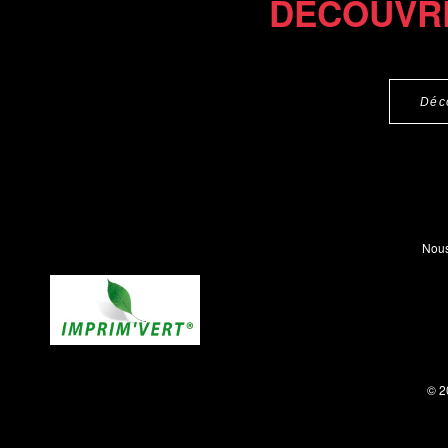
DÉCOUVR
Déc
Nous
© 2