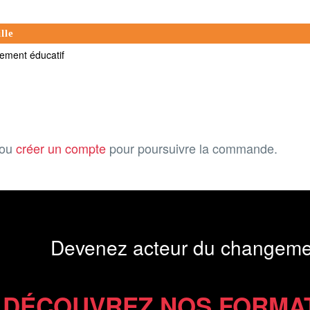
lle
nement éducatif
ou
créer un compte
pour poursuivre la commande.
Devenez acteur du changeme
DÉCOUVREZ NOS FORMA