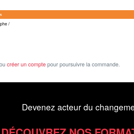
s
aphe /
ou
créer un compte
pour poursuivre la commande.
Devenez acteur du changeme
DÉCOUVREZ NOS FORMA