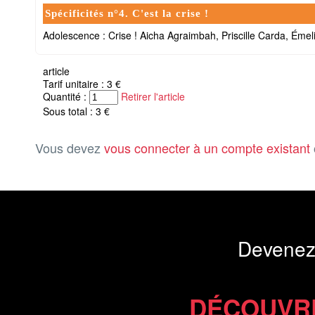
Spécificités n°4. C'est la crise !
Adolescence : Crise ! Aicha Agraimbah, Priscille Carda, Ém
article
Tarif unitaire : 3 €
Quantité :
Retirer l'article
Sous total : 3 €
Vous devez
vous connecter à un compte existant
Devenez
DÉCOUVR