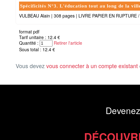
Spécificités N°3. L'éducation tout au long de la vill
VULBEAU Alain
|
308 pages
|
LIVRE PAPIER EN RUPTURE 
format pdf
Tarif unitaire : 12.4 €
Quantité :
Retirer l'article
Sous total : 12.4 €
Vous devez
vous connecter à un compte existant
Devenez
DÉCOUVR