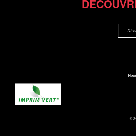
DÉCOUVR
Déc
Nous
© 2