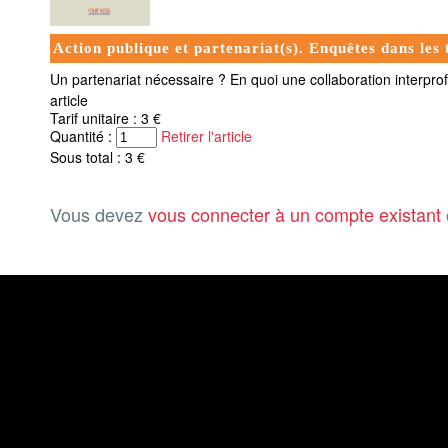
Action publique et partenariat(s). Enquêtes dans les t
Un partenariat nécessaire ? En quoi une collaboration interprofe
article
Tarif unitaire : 3 €
Quantité :
Retirer l'article
Sous total : 3 €
Vous devez
vous connecter à un compte existant