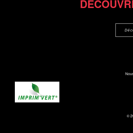
DÉCOUVR
Déc
Nous
© 2