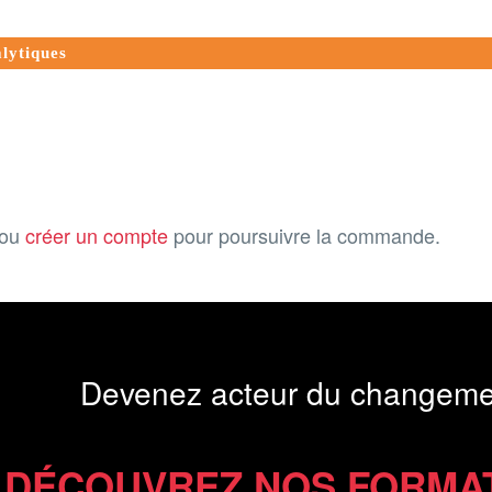
alytiques
ou
créer un compte
pour poursuivre la commande.
Devenez acteur du changeme
DÉCOUVREZ NOS FORMA