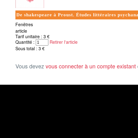
De shakespeare à Proust. Études littéraires psychan
Fenêtres
article
Tarif unitaire : 3 €
Quantité :
Retirer l'article
Sous total : 3 €
Vous devez
vous connecter à un compte existant