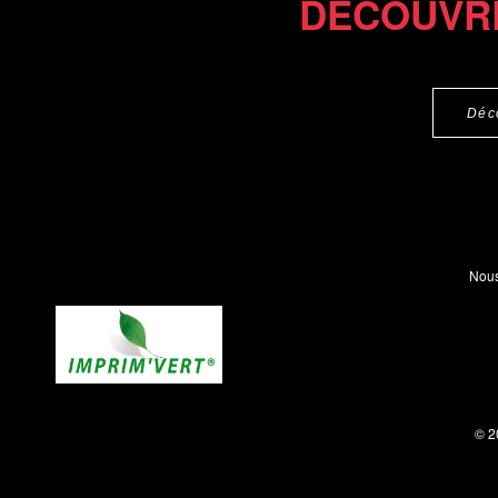
DÉCOUVR
Déc
Nous
© 2