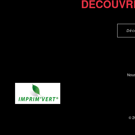
DÉCOUVR
Déc
Nous
© 2