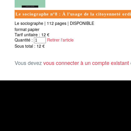
Le sociographe n°8 : À l'usage de la citoyenneté ordi
Le sociographe
|
112 pages
|
DISPONIBLE
format papier
Tarif unitaire : 12 €
Quantité :
Retirer l'article
Sous total : 12 €
Vous devez
vous connecter à un compte existant