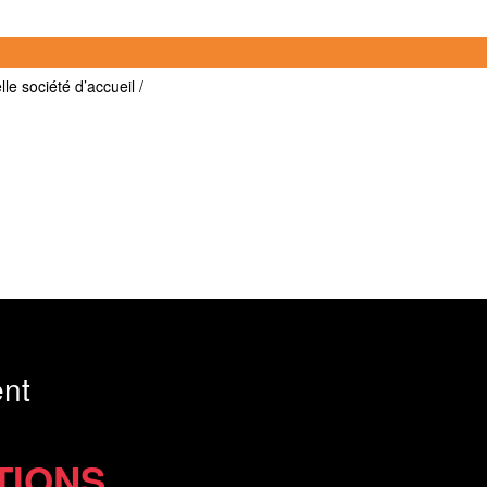
le société d’accueil /
nt
TIONS