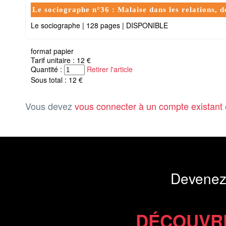
Le sociographe n°36 : Malaise dans les relations, de
Le sociographe
|
128 pages
|
DISPONIBLE
format papier
Tarif unitaire : 12 €
Quantité :
Retirer l'article
Sous total : 12 €
Vous devez
vous connecter à un compte existant
Devenez
DÉCOUVR