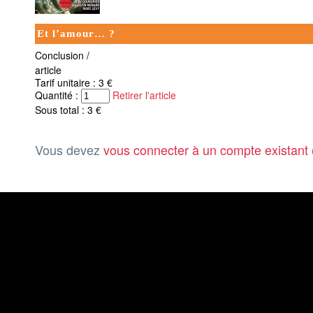
Et l’amour… ?
Conclusion /
article
Tarif unitaire : 3 €
Quantité :
Retirer l'article
Sous total : 3 €
Vous devez
vous connecter à un compte existant