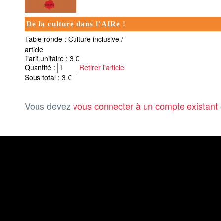
De la culture dans l’AIRe !
Table ronde : Culture inclusive /
article
Tarif unitaire : 3 €
Quantité :
Retirer l'article
Sous total : 3 €
Vous devez
vous connecter à un compte existant