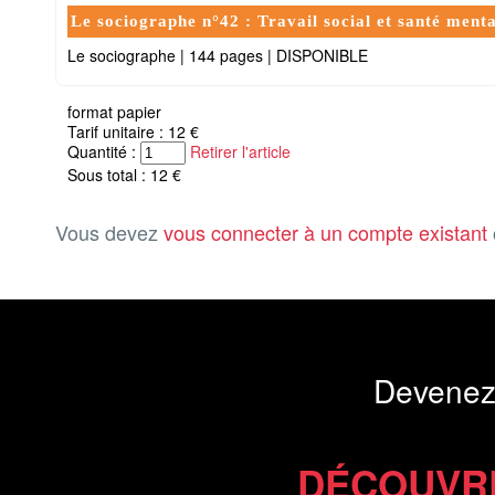
Le sociographe n°42 : Travail social et santé menta
Le sociographe
|
144 pages
|
DISPONIBLE
format papier
Tarif unitaire : 12 €
Quantité :
Retirer l'article
Sous total : 12 €
Vous devez
vous connecter à un compte existant
Devenez
DÉCOUVR