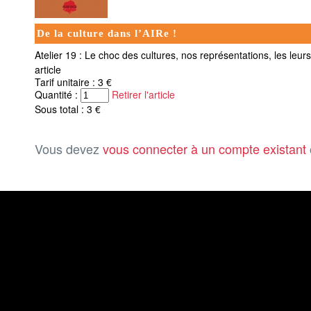
De la culture dans l’AIRe !
Atelier 19 : Le choc des cultures, nos représentations, les leu
article
Tarif unitaire : 3 €
Quantité :
Retirer l'article
Sous total : 3 €
Vous devez
vous connecter à un compte existant