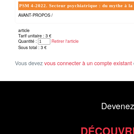
PSM 4-2022. Secteur psychiatrique : du mythe à la
AVANT-PROPOS /
article
Tarif unitaire : 3 €
Quantité :
Retirer l'article
Sous total : 3 €
Vous devez
vous connecter à un compte existant
Devenez
DÉCOUVR