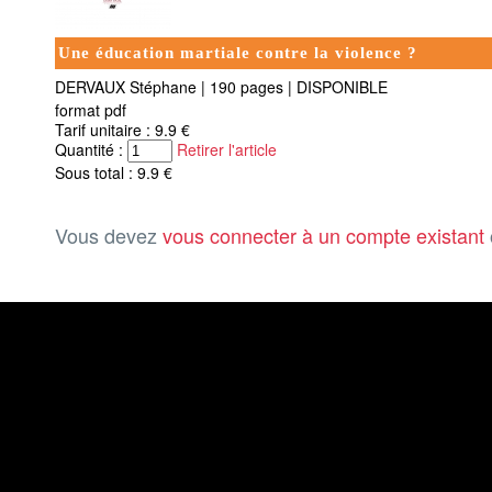
Une éducation martiale contre la violence ?
DERVAUX Stéphane
|
190 pages
|
DISPONIBLE
format pdf
Tarif unitaire : 9.9 €
Quantité :
Retirer l'article
Sous total : 9.9 €
Vous devez
vous connecter à un compte existant