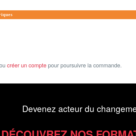
riques
ou
créer un compte
pour poursuivre la commande.
Devenez acteur du changeme
DÉCOUVREZ NOS FORMA